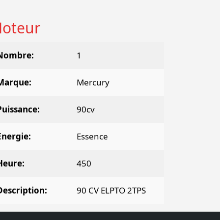
oteur
Nombre
1
Marque
Mercury
Puissance
90cv
Energie
Essence
Heure
450
Description
90 CV ELPTO 2TPS