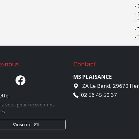
ez-nous
Contact
MS PLAISANCE
ZA Le Band, 29670 Hen
02 56 45 50 37
etter
vez-vous pour recevoir nos
tés
S'inscrire