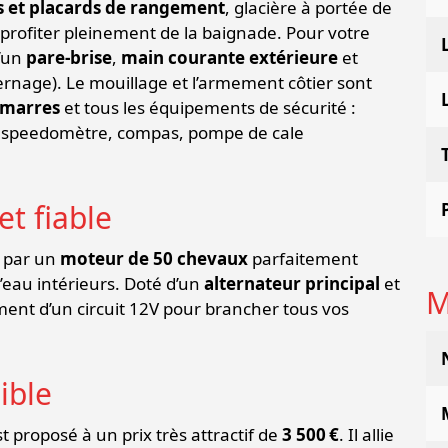
s et placards de rangement
, glacière à portée de
profiter pleinement de la baignade. Pour votre
d’un
pare-brise
,
main courante extérieure
et
ernage). Le mouillage et l’armement côtier sont
marres
et tous les équipements de sécurité :
, speedomètre, compas, pompe de cale
t fiable
é par un
moteur de 50 chevaux
parfaitement
’eau intérieurs. Doté d’un
alternateur principal
et
M
ement d’un circuit 12V pour brancher tous vos
sible
t proposé à un prix très attractif de
3 500 €
. Il allie