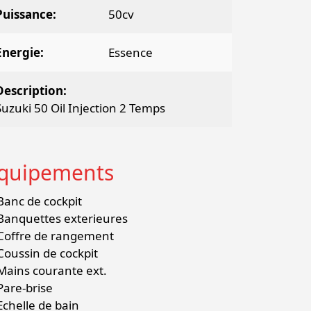
Puissance
50cv
Energie
Essence
Description
Suzuki 50 Oil Injection 2 Temps
quipements
Banc de cockpit
Banquettes exterieures
Coffre de rangement
Coussin de cockpit
Mains courante ext.
Pare-brise
Echelle de bain