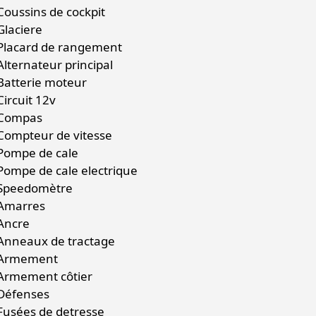
Coussins de cockpit
Glaciere
Placard de rangement
Alternateur principal
Batterie moteur
Circuit 12v
Compas
Compteur de vitesse
Pompe de cale
Pompe de cale electrique
Speedomètre
Amarres
Ancre
Anneaux de tractage
Armement
Armement côtier
Défenses
Fusées de detresse