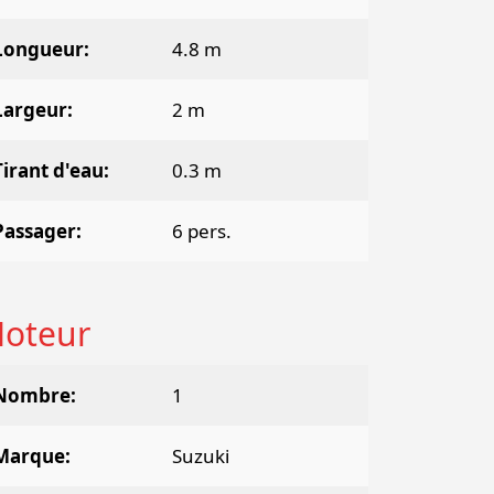
Longueur
4.8 m
Largeur
2 m
Tirant d'eau
0.3 m
Passager
6 pers.
oteur
Nombre
1
Marque
Suzuki