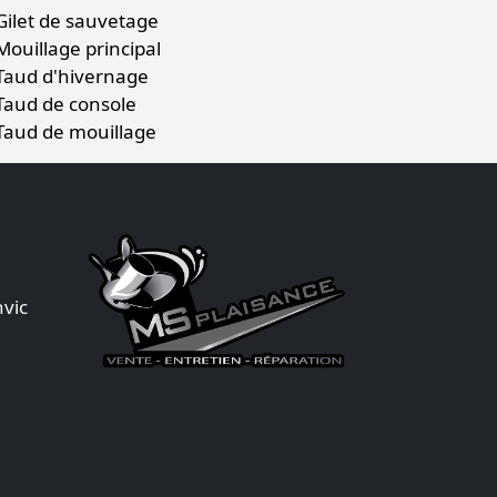
Gilet de sauvetage
Mouillage principal
Taud d'hivernage
Taud de console
Taud de mouillage
vic